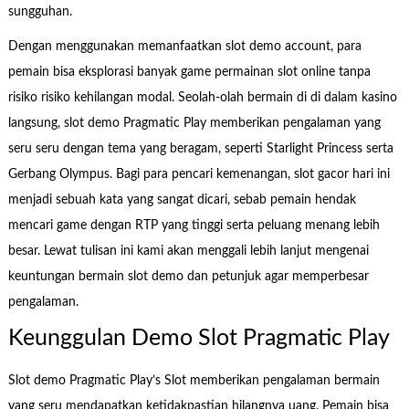
sungguhan.
Dengan menggunakan memanfaatkan slot demo account, para
pemain bisa eksplorasi banyak game permainan slot online tanpa
risiko risiko kehilangan modal. Seolah-olah bermain di di dalam kasino
langsung, slot demo Pragmatic Play memberikan pengalaman yang
seru seru dengan tema yang beragam, seperti Starlight Princess serta
Gerbang Olympus. Bagi para pencari kemenangan, slot gacor hari ini
menjadi sebuah kata yang sangat dicari, sebab pemain hendak
mencari game dengan RTP yang tinggi serta peluang menang lebih
besar. Lewat tulisan ini kami akan menggali lebih lanjut mengenai
keuntungan bermain slot demo dan petunjuk agar memperbesar
pengalaman.
Keunggulan Demo Slot Pragmatic Play
Slot demo Pragmatic Play’s Slot memberikan pengalaman bermain
yang seru mendapatkan ketidakpastian hilangnya uang. Pemain bisa