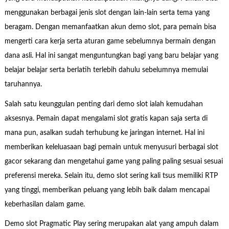
menggunakan berbagai jenis slot dengan lain-lain serta tema yang
beragam. Dengan memanfaatkan akun demo slot, para pemain bisa
mengerti cara kerja serta aturan game sebelumnya bermain dengan
dana asli. Hal ini sangat menguntungkan bagi yang baru belajar yang
belajar belajar serta berlatih terlebih dahulu sebelumnya memulai
taruhannya.
Salah satu keunggulan penting dari demo slot ialah kemudahan
aksesnya. Pemain dapat mengalami slot gratis kapan saja serta di
mana pun, asalkan sudah terhubung ke jaringan internet. Hal ini
memberikan keleluasaan bagi pemain untuk menyusuri berbagai slot
gacor sekarang dan mengetahui game yang paling paling sesuai sesuai
preferensi mereka. Selain itu, demo slot sering kali tsus memiliki RTP
yang tinggi, memberikan peluang yang lebih baik dalam mencapai
keberhasilan dalam game.
Demo slot Pragmatic Play sering merupakan alat yang ampuh dalam