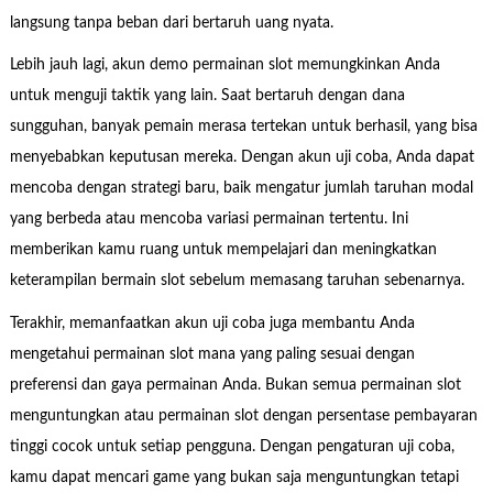
langsung tanpa beban dari bertaruh uang nyata.
Lebih jauh lagi, akun demo permainan slot memungkinkan Anda
untuk menguji taktik yang lain. Saat bertaruh dengan dana
sungguhan, banyak pemain merasa tertekan untuk berhasil, yang bisa
menyebabkan keputusan mereka. Dengan akun uji coba, Anda dapat
mencoba dengan strategi baru, baik mengatur jumlah taruhan modal
yang berbeda atau mencoba variasi permainan tertentu. Ini
memberikan kamu ruang untuk mempelajari dan meningkatkan
keterampilan bermain slot sebelum memasang taruhan sebenarnya.
Terakhir, memanfaatkan akun uji coba juga membantu Anda
mengetahui permainan slot mana yang paling sesuai dengan
preferensi dan gaya permainan Anda. Bukan semua permainan slot
menguntungkan atau permainan slot dengan persentase pembayaran
tinggi cocok untuk setiap pengguna. Dengan pengaturan uji coba,
kamu dapat mencari game yang bukan saja menguntungkan tetapi