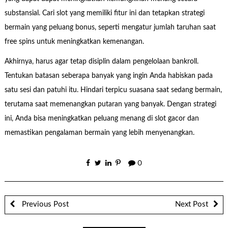
substansial. Cari slot yang memiliki fitur ini dan tetapkan strategi
bermain yang peluang bonus, seperti mengatur jumlah taruhan saat
free spins untuk meningkatkan kemenangan.
Akhirnya, harus agar tetap disiplin dalam pengelolaan bankroll.
Tentukan batasan seberapa banyak yang ingin Anda habiskan pada
satu sesi dan patuhi itu. Hindari terpicu suasana saat sedang bermain,
terutama saat memenangkan putaran yang banyak. Dengan strategi
ini, Anda bisa meningkatkan peluang menang di slot gacor dan
memastikan pengalaman bermain yang lebih menyenangkan.
0
Previous Post
Next Post