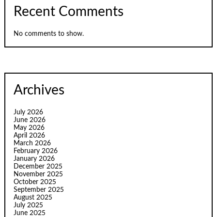
Recent Comments
No comments to show.
Archives
July 2026
June 2026
May 2026
April 2026
March 2026
February 2026
January 2026
December 2025
November 2025
October 2025
September 2025
August 2025
July 2025
June 2025