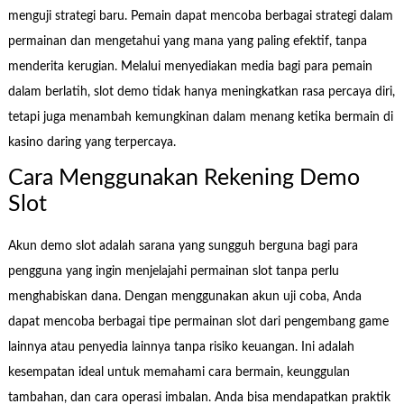
menguji strategi baru. Pemain dapat mencoba berbagai strategi dalam
permainan dan mengetahui yang mana yang paling efektif, tanpa
menderita kerugian. Melalui menyediakan media bagi para pemain
dalam berlatih, slot demo tidak hanya meningkatkan rasa percaya diri,
tetapi juga menambah kemungkinan dalam menang ketika bermain di
kasino daring yang terpercaya.
Cara Menggunakan Rekening Demo
Slot
Akun demo slot adalah sarana yang sungguh berguna bagi para
pengguna yang ingin menjelajahi permainan slot tanpa perlu
menghabiskan dana. Dengan menggunakan akun uji coba, Anda
dapat mencoba berbagai tipe permainan slot dari pengembang game
lainnya atau penyedia lainnya tanpa risiko keuangan. Ini adalah
kesempatan ideal untuk memahami cara bermain, keunggulan
tambahan, dan cara operasi imbalan. Anda bisa mendapatkan praktik