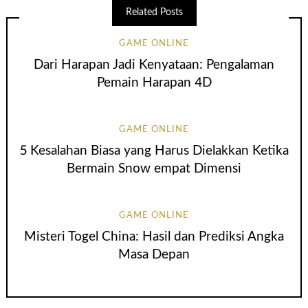
Related Posts
GAME ONLINE
Dari Harapan Jadi Kenyataan: Pengalaman
Pemain Harapan 4D
GAME ONLINE
5 Kesalahan Biasa yang Harus Dielakkan Ketika
Bermain Snow empat Dimensi
GAME ONLINE
Misteri Togel China: Hasil dan Prediksi Angka
Masa Depan