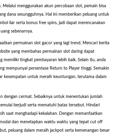
lu. Melalui menggunakan akun percobaan slot, pemain bisa
ilang dana sesungguhnya. Hal ini memberikan peluang untuk
ol liar serta bonus free spins, jadi dapat merencanakan
n uang sebenarnya.
atkan permainan slot gacor yang lagi trend. Mencari berita
website yang membahas permainan slot daring dapat
emiliki tingkat pembayaran lebih baik. Selain itu, anda
g mempunyai persentase Return to Player tinggi. Semakin
besar kesempatan untuk meraih keuntungan, terutama dalam
inan dengan cermat. Sebaiknya untuk menentukan jumlah
ulai berjudi serta mematuhi batas tersebut. Hindari
h-lebih saat menghadapi kekalahan. Dengan memanfaatkan
 modal dan menetapkan waktu waktu yang tepat cut off
ebut, peluang dalam meraih jackpot serta kemenangan besar