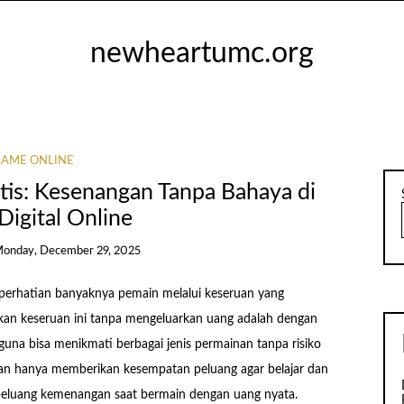
newheartumc.org
AME ONLINE
atis: Kesenangan Tanpa Bahaya di
Digital Online
onday, December 29, 2025
k perhatian banyaknya pemain melalui keseruan yang
kan keseruan ini tanpa mengeluarkan uang adalah dengan
una bisa menikmati berbagai jenis permainan tanpa risiko
ukan hanya memberikan kesempatan peluang agar belajar dan
eluang kemenangan saat bermain dengan uang nyata.