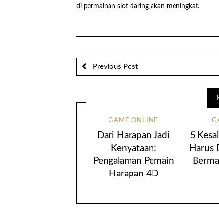
di permainan slot daring akan meningkat.
Previous Post
GAME ONLINE
G
Dari Harapan Jadi
5 Kesa
Kenyataan:
Harus 
Pengalaman Pemain
Berma
Harapan 4D