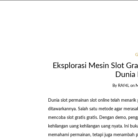
G
Eksplorasi Mesin Slot Gr
Dunia 
By
RAf4L
on
M
Dunia slot permainan slot online telah menari
ditawarkannya. Salah satu metode agar merasa
mencoba slot gratis gratis. Dengan demo, pengg
kehilangan uang kehilangan uang nyata. Ini b
memahami permainan, tetapi juga menambah p