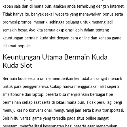
kapan saja dan di mana pun, asalkan anda terhubung dengan internet.
Tidak hanya itu, banyak sekali website yang menawarkan bonus serta
promosi-promosi menarik, sehingga peluang untuk menang jadi
semakin besar. Ayo kita semua eksplorasi lebih dalam tentang
keuntungan bermain kuda slot dengan cara online dan kenapa game
ini amat populer.
Keuntungan Utama Bermain Kuda
Kuda Slot
Bermain kuda secara online memberikan kemudahan sangat menarik
untuk para penggemarnya. Cukup hanya menggunakan alat seperti
smartphone dan laptop, peserta bisa menjalankan berbagai tipe
permainan setiap saat serta di lokasi mana pun. Tidak perlu lagi pergi
menuju kasino konvensional, mengurangi jam serta biaya transportasi.
Selain itu, variasi game yang tersedia pada situs online sangat
beragam, memfasilitasi kesempatan bagi peserta agar menemukan