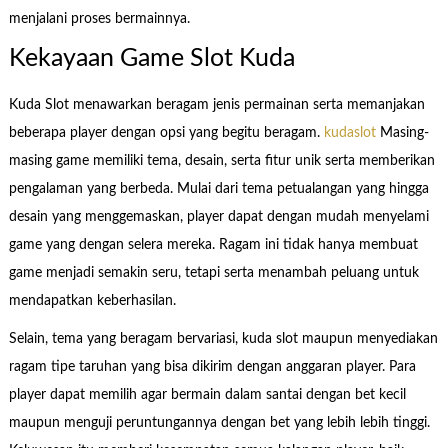
menjalani proses bermainnya.
Kekayaan Game Slot Kuda
Kuda Slot menawarkan beragam jenis permainan serta memanjakan
beberapa player dengan opsi yang begitu beragam.
kudaslot
Masing-
masing game memiliki tema, desain, serta fitur unik serta memberikan
pengalaman yang berbeda. Mulai dari tema petualangan yang hingga
desain yang menggemaskan, player dapat dengan mudah menyelami
game yang dengan selera mereka. Ragam ini tidak hanya membuat
game menjadi semakin seru, tetapi serta menambah peluang untuk
mendapatkan keberhasilan.
Selain, tema yang beragam bervariasi, kuda slot maupun menyediakan
ragam tipe taruhan yang bisa dikirim dengan anggaran player. Para
player dapat memilih agar bermain dalam santai dengan bet kecil
maupun menguji peruntungannya dengan bet yang lebih lebih tinggi.