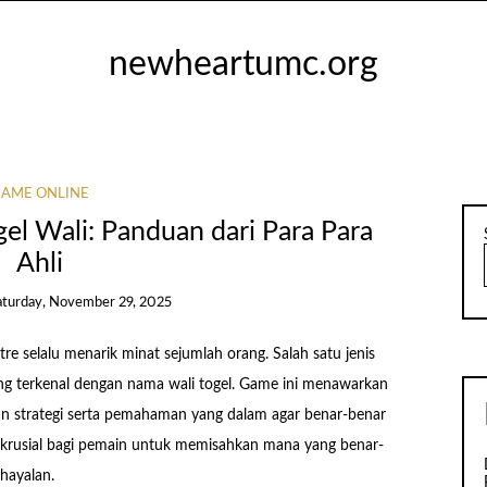
newheartumc.org
AME ONLINE
el Wali: Panduan dari Para Para
Ahli
aturday, November 29, 2025
re selalu menarik minat sejumlah orang. Salah satu jenis
yang terkenal dengan nama wali togel. Game ini menawarkan
an strategi serta pemahaman yang dalam agar benar-benar
 krusial bagi pemain untuk memisahkan mana yang benar-
khayalan.