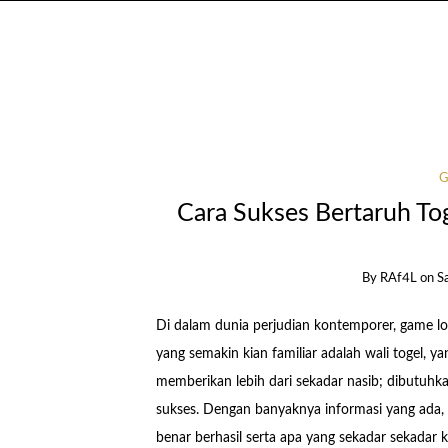
G
Cara Sukses Bertaruh Tog
By
RAf4L
on
S
Di dalam dunia perjudian kontemporer, game lot
yang semakin kian familiar adalah wali togel, 
memberikan lebih dari sekadar nasib; dibutuhk
sukses. Dengan banyaknya informasi yang ada,
benar berhasil serta apa yang sekadar sekadar 