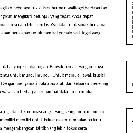
gikan beberapa trik sukses bermain walitogel berdasarkan
mengikuti mengikuti petunjuk yang tepat, Anda dapat
inan secara lebih cerdas. Ayo kita simak simak bersama
lanan perjalanan untuk menjadi pemain wali togel yang
idak hal yang sembarangan. Banyak pemain yang percaya
tentu untuk muncul muncul. Untuk memulai, awal, krusial
lu. Dengan mengamati pola atau arah dari keluaran preceding
n wawasan berharga bermanfaat dalam menentukan
uga juga dapat kombinasi angka yang sering muncul muncul
memiliki memiliki untuk keluar dalam kumpulan tertentu.
sa mengembangkan taktik yang lebih fokus serta