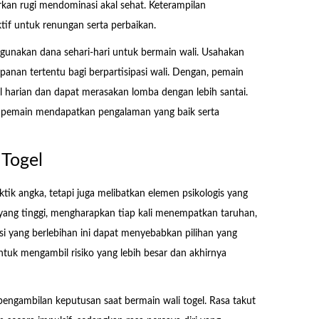
arkan rugi mendominasi akal sehat. Keterampilan
tif untuk renungan serta perbaikan.
ggunakan dana sehari-hari untuk bermain wali. Usahakan
anan tertentu bagi berpartisipasi wali. Dengan, pemain
al harian dan dapat merasakan lomba dengan lebih santai.
 pemain mendapatkan pengalaman yang baik serta
 Togel
tik angka, tetapi juga melibatkan elemen psikologis yang
yang tinggi, mengharapkan tiap kali menempatkan taruhan,
si yang berlebihan ini dapat menyebabkan pilihan yang
uk mengambil risiko yang lebih besar dan akhirnya
 pengambilan keputusan saat bermain wali togel. Rasa takut