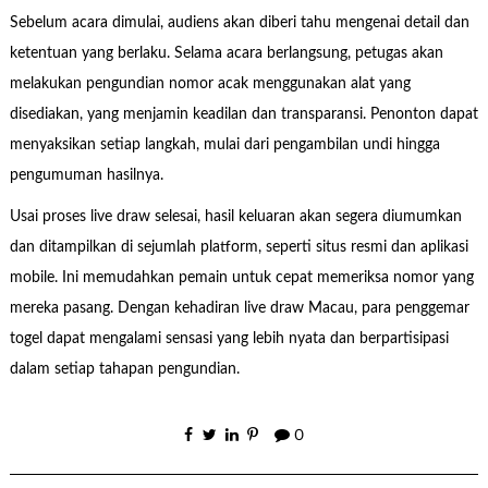
Sebelum acara dimulai, audiens akan diberi tahu mengenai detail dan
ketentuan yang berlaku. Selama acara berlangsung, petugas akan
melakukan pengundian nomor acak menggunakan alat yang
disediakan, yang menjamin keadilan dan transparansi. Penonton dapat
menyaksikan setiap langkah, mulai dari pengambilan undi hingga
pengumuman hasilnya.
Usai proses live draw selesai, hasil keluaran akan segera diumumkan
dan ditampilkan di sejumlah platform, seperti situs resmi dan aplikasi
mobile. Ini memudahkan pemain untuk cepat memeriksa nomor yang
mereka pasang. Dengan kehadiran live draw Macau, para penggemar
togel dapat mengalami sensasi yang lebih nyata dan berpartisipasi
dalam setiap tahapan pengundian.
0