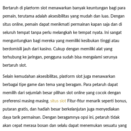
Bertaruh di platform slot menawarkan banyak keuntungan bagi para
pemain, terutama adalah aksesibilitas yang mudah dan luas. Dengan
situs online, pemain dapat menikmati permainan kapan saja dan di
seluruh tempat tanpa perlu melangkah ke tempat nyata. Ini sangat
menguntungkan bagi mereka yang memiliki kesibukan tinggi atau
berdomisili jauh dari kasino. Cukup dengan memiliki alat yang
terhubung ke jaringan, pengguna sudah bisa mengalami serunya
bertaruh slot.
Selain kemudahan aksesibilitas, platform slot juga menawarkan
berbagai tipe game dan tema yang beragam. Para petaruh dapat
memilih dari sejumlah besar pilihan slot online yang cocok dengan
preferensi masing-masing.
situs slot
Fitur-fitur menarik seperti bonus,
putaran gratis, dan hadiah besar berkelanjutan juga menyediakan
daya tarik permainan. Dengan beragamnya opsi ini, petaruh tidak
akan cepat merasa bosan dan selalu dapat menemukan sesuatu yang