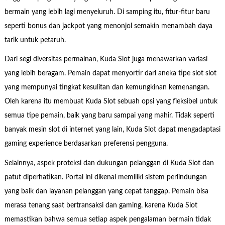
bermain yang lebih lagi menyeluruh. Di samping itu, fitur-fitur baru
seperti bonus dan jackpot yang menonjol semakin menambah daya
tarik untuk petaruh.
Dari segi diversitas permainan, Kuda Slot juga menawarkan variasi
yang lebih beragam. Pemain dapat menyortir dari aneka tipe slot slot
yang mempunyai tingkat kesulitan dan kemungkinan kemenangan.
Oleh karena itu membuat Kuda Slot sebuah opsi yang fleksibel untuk
semua tipe pemain, baik yang baru sampai yang mahir. Tidak seperti
banyak mesin slot di internet yang lain, Kuda Slot dapat mengadaptasi
gaming experience berdasarkan preferensi pengguna.
Selainnya, aspek proteksi dan dukungan pelanggan di Kuda Slot dan
patut diperhatikan. Portal ini dikenal memiliki sistem perlindungan
yang baik dan layanan pelanggan yang cepat tanggap. Pemain bisa
merasa tenang saat bertransaksi dan gaming, karena Kuda Slot
memastikan bahwa semua setiap aspek pengalaman bermain tidak