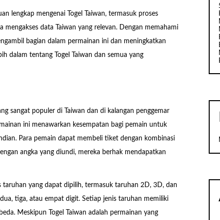
duan lengkap mengenai Togel Taiwan, termasuk proses
cara mengakses data Taiwan yang relevan. Dengan memahami
mengambil bagian dalam permainan ini dan meningkatkan
ebih dalam tentang Togel Taiwan dan semua yang
ang sangat populer di Taiwan dan di kalangan penggemar
mainan ini menawarkan kesempatan bagi pemain untuk
dian. Para pemain dapat membeli tiket dengan kombinasi
k dengan angka yang diundi, mereka berhak mendapatkan
 taruhan yang dapat dipilih, termasuk taruhan 2D, 3D, dan
dua, tiga, atau empat digit. Setiap jenis taruhan memiliki
rbeda. Meskipun Togel Taiwan adalah permainan yang