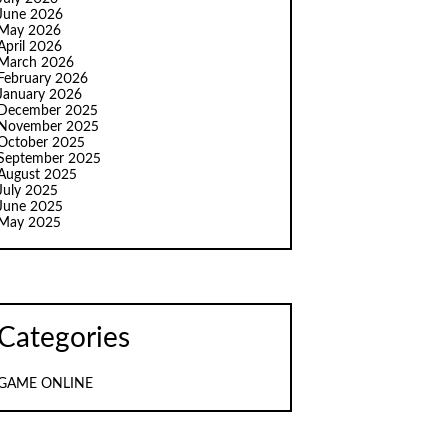
June 2026
May 2026
April 2026
March 2026
February 2026
January 2026
December 2025
November 2025
October 2025
September 2025
August 2025
July 2025
June 2025
May 2025
Categories
GAME ONLINE