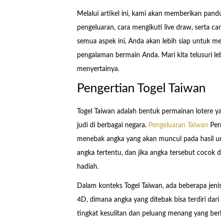
Melalui artikel ini, kami akan memberikan pan
pengeluaran, cara mengikuti live draw, serta 
semua aspek ini, Anda akan lebih siap untuk 
pengalaman bermain Anda. Mari kita telusuri l
menyertainya.
Pengertian Togel Taiwan
Togel Taiwan adalah bentuk permainan lotere y
judi di berbagai negara.
Pengeluaran Taiwan
Per
menebak angka yang akan muncul pada hasil un
angka tertentu, dan jika angka tersebut coco
hadiah.
Dalam konteks Togel Taiwan, ada beberapa jenis
4D, dimana angka yang ditebak bisa terdiri dari 
tingkat kesulitan dan peluang menang yang be