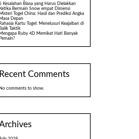
5 Kesalahan Biasa yang Harus Dielakkan
Ketika Bermain Snow empat Dimensi
Misteri Togel China: Hasil dan Prediksi Angka
Masa Depan
Rahasia Kartu Togel: Menelusuri Keajaiban di
Balik Taktik
Mengapa Ruby 4D Memikat Hati Banyak
Pemain?
Recent Comments
No comments to show.
Archives
July 2026