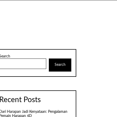
Search
Search
Recent Posts
Dari Harapan Jadi Kenyataan: Pengalaman
Pemain Harapan 4D