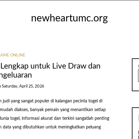
newheartumc.org
AME ONLINE
 Lengkap untuk Live Draw dan
ngeluaran
n
Saturday, April 25, 2026
 judi yang sangat populer di kalangan pecinta togel di
 mudah diakses, banyak pemain yang menantikan setiap
unia togel, informasi akurat dan terkini sangatlah penting
n data yang dibutuhkan untuk meningkatkan peluang