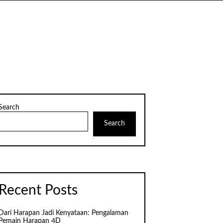
Search
Search
Recent Posts
Dari Harapan Jadi Kenyataan: Pengalaman
Pemain Harapan 4D