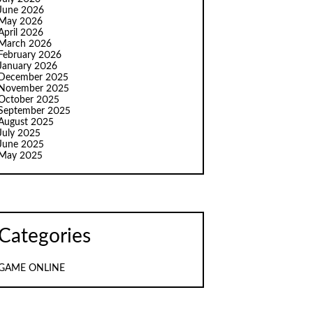
June 2026
May 2026
April 2026
March 2026
February 2026
January 2026
December 2025
November 2025
October 2025
September 2025
August 2025
July 2025
June 2025
May 2025
Categories
GAME ONLINE