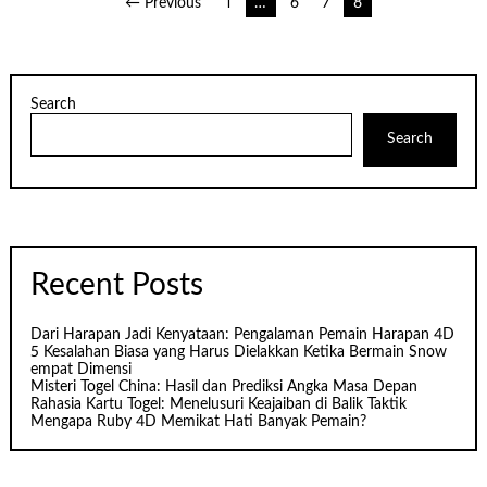
Posts
← Previous
1
…
6
7
8
pagination
Search
Search
Recent Posts
Dari Harapan Jadi Kenyataan: Pengalaman Pemain Harapan 4D
5 Kesalahan Biasa yang Harus Dielakkan Ketika Bermain Snow
empat Dimensi
Misteri Togel China: Hasil dan Prediksi Angka Masa Depan
Rahasia Kartu Togel: Menelusuri Keajaiban di Balik Taktik
Mengapa Ruby 4D Memikat Hati Banyak Pemain?