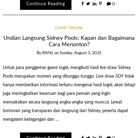
Continue Reading
0
GAME ONLINE
Undian Langsung Sidney Pools: Kapan dan Bagaimana
Cara Menonton?
By
RAf4L
on
Sunday, August 3, 2025
Untuk para penggemar game togel, mengikuti hasil live draw Sidney
Pools merupakan momen yang ditunggu-tunggu. Live draw SDY tidak
hanya memberikan informasi terbaru mengenai hasil togel, akan tetapi
juga meningkatkan keseruan bagi para pemain yang ingin
menyaksikan secara langsung angka-angka yang muncul. Lewat
tontonan yang transparan dan langsung dari Sidney, peserta dapat
mengalami ketegangan dan …