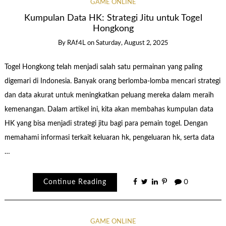
GAME ONLINE
Kumpulan Data HK: Strategi Jitu untuk Togel
Hongkong
By
RAf4L
on
Saturday, August 2, 2025
Togel Hongkong telah menjadi salah satu permainan yang paling
digemari di Indonesia. Banyak orang berlomba-lomba mencari strategi
dan data akurat untuk meningkatkan peluang mereka dalam meraih
kemenangan. Dalam artikel ini, kita akan membahas kumpulan data
HK yang bisa menjadi strategi jitu bagi para pemain togel. Dengan
memahami informasi terkait keluaran hk, pengeluaran hk, serta data
…
Continue Reading
0
GAME ONLINE