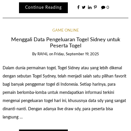
Continue Reading
0
GAME ONLINE
Menggali Data Pengeluaran Togel Sidney untuk
Peserta Togel
By
RAf4L
on
Friday, September 19, 2025
Dalam dunia permainan togel, Togel Sidney atau yang lebih dikenal
dengan sebutan Togel Sydney, telah menjadi salah satu pilihan favorit
bagi banyak penggemar togel di Indonesia. Setiap harinya, para
pemain berlomba-lomba untuk mendapatkan informasi terkini
mengenai pengeluaran togel hari ini, khususnya data sdy yang sangat
dinanti-nanti. Dengan adanya live draw sdy, para peserta bisa
langsung …