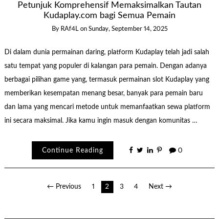
Petunjuk Komprehensif Memaksimalkan Tautan
Kudaplay.com bagi Semua Pemain
By
RAf4L
on
Sunday, September 14, 2025
Di dalam dunia permainan daring, platform Kudaplay telah jadi salah
satu tempat yang populer di kalangan para pemain. Dengan adanya
berbagai pilihan game yang, termasuk permainan slot Kudaplay yang
memberikan kesempatan menang besar, banyak para pemain baru
dan lama yang mencari metode untuk memanfaatkan sewa platform
ini secara maksimal. Jika kamu ingin masuk dengan komunitas …
Continue Reading
0
Posts
← Previous
1
2
3
4
Next →
pagination